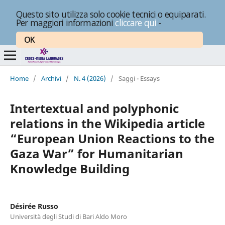
Questo sito utilizza solo cookie tecnici o equiparati.
Per maggiori informazioni
cliccare qui
-
OK
Home
/
Archivi
/
N. 4 (2026)
/
Saggi - Essays
Intertextual and polyphonic
relations in the Wikipedia article
“European Union Reactions to the
Gaza War” for Humanitarian
Knowledge Building
Désirée Russo
Università degli Studi di Bari Aldo Moro