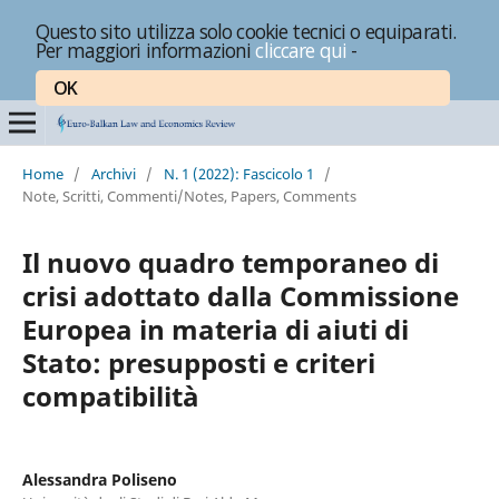
Questo sito utilizza solo cookie tecnici o equiparati.
Per maggiori informazioni
cliccare qui
-
OK
Home
/
Archivi
/
N. 1 (2022): Fascicolo 1
/
Note, Scritti, Commenti/Notes, Papers, Comments
Il nuovo quadro temporaneo di
crisi adottato dalla Commissione
Europea in materia di aiuti di
Stato: presupposti e criteri
compatibilità
Alessandra Poliseno