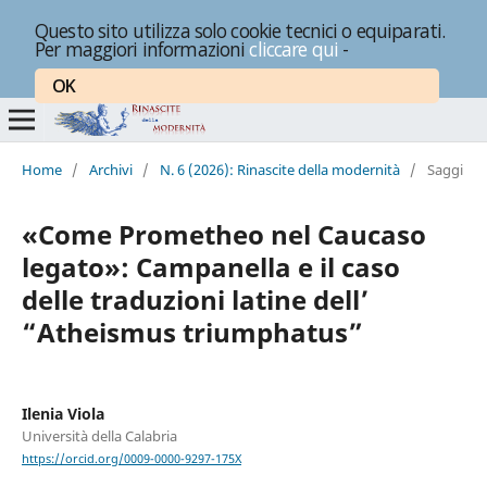
Questo sito utilizza solo cookie tecnici o equiparati.
Per maggiori informazioni
cliccare qui
-
OK
Home
/
Archivi
/
N. 6 (2026): Rinascite della modernità
/
Saggi
«Come Prometheo nel Caucaso
legato»: Campanella e il caso
delle traduzioni latine dell’
“Atheismus triumphatus”
Ilenia Viola
Università della Calabria
https://orcid.org/0009-0000-9297-175X