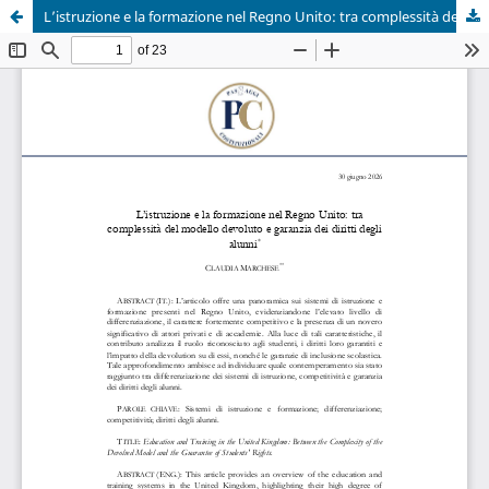
L’istruzione e la formazione nel Regno Unito: tra complessità del modello devoluto e garanzia dei diritti degli alunni