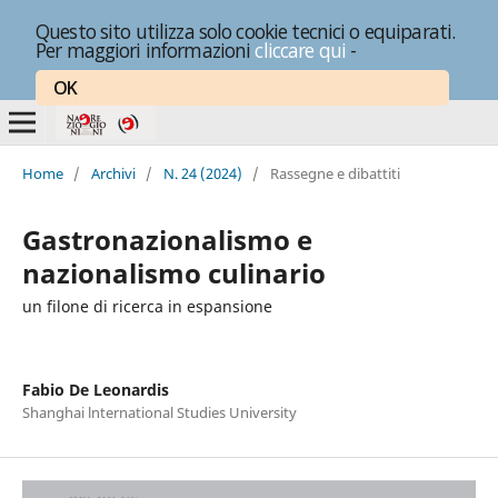
Questo sito utilizza solo cookie tecnici o equiparati.
Per maggiori informazioni
cliccare qui
-
OK
Home
/
Archivi
/
N. 24 (2024)
/
Rassegne e dibattiti
Gastronazionalismo e
nazionalismo culinario
un filone di ricerca in espansione
Fabio De Leonardis
Shanghai lnternational Studies University