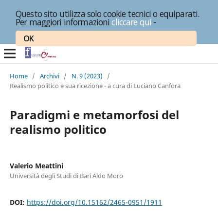
Questo sito utilizza solo cookie tecnici o equiparati.
Per maggiori informazioni
cliccare qui
-
OK
Home
/
Archivi
/
N. 9 (2023)
/
Realismo politico e sua ricezione - a cura di Luciano Canfora
Paradigmi e metamorfosi del
realismo politico
Valerio Meattini
Università degli Studi di Bari Aldo Moro
DOI:
https://doi.org/10.15162/2465-0951/1911