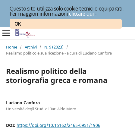
Questo sito utilizza solo cookie tecnici o equiparati.
Per maggiori informazioni
cliccare qui
-
OK
Home
/
Archivi
/
N. 9 (2023)
/
Realismo politico e sua ricezione - a cura di Luciano Canfora
Realismo politico della
storiografia greca e romana
Luciano Canfora
Università degli Studi di Bari Aldo Moro
DOI:
https://doi.org/10.15162/2465-0951/1906