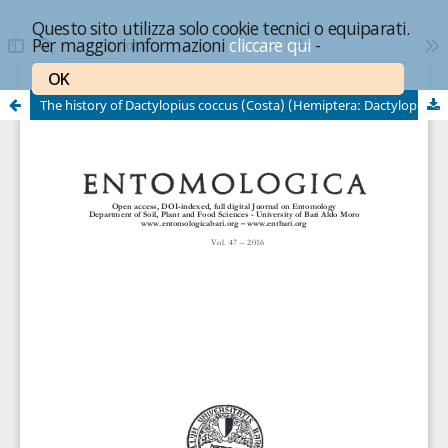
Questo sito utilizza solo cookie tecnici o equiparati.
Per maggiori informazioni
cliccare qui
-
OK
The history of Dactylopius coccus (Costa) (Hemiptera: Dactylopiidae) in the Mediterranean basin: the Sicilian episode