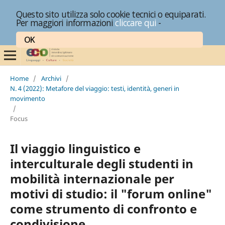
Questo sito utilizza solo cookie tecnici o equiparati.
Per maggiori informazioni
cliccare qui
-
OK
Home
/
Archivi
/
N. 4 (2022): Metafore del viaggio: testi, identità, generi in
movimento
/
Focus
Il viaggio linguistico e
interculturale degli studenti in
mobilità internazionale per
motivi di studio: il "forum online"
come strumento di confronto e
condivisione