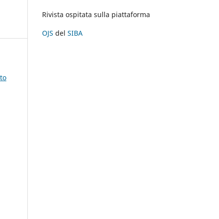
Rivista ospitata sulla piattaforma
OJS
del
SIBA
:
to