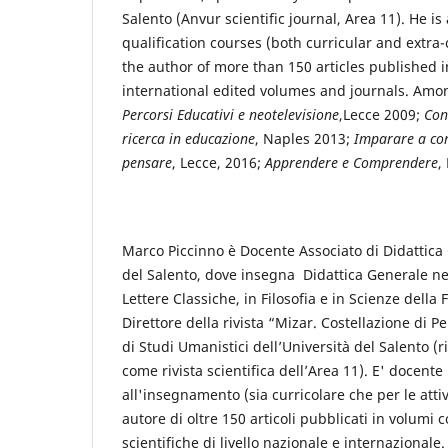
Salento (Anvur scientific journal, Area 11). He is
qualification courses (both curricular and extra-c
the author of more than 150 articles published i
international edited volumes and journals. Amon
Percorsi Educativi e neotelevisione
,Lecce 2009;
Con
ricerca in educazione
, Naples 2013;
Imparare a co
pensare
, Lecce, 2016;
Apprendere e Comprendere
,
Marco Piccinno è Docente Associato di Didattica 
del Salento, dove insegna Didattica Generale nei
Lettere Classiche, in Filosofia e in Scienze della
Direttore della rivista “Mizar. Costellazione di P
di Studi Umanistici dell’Università del Salento (
come rivista scientifica dell’Area 11). E' docente 
all'insegnamento (sia curricolare che per le atti
autore di oltre 150 articoli pubblicati in volumi co
scientifiche di livello nazionale e internazionale