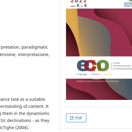
rpretation, paradigmatic
ensione, interpretazione,
ance task as a suitable
rstanding of content. It
ng them in the dynamisms
PDF
ctic declinations - as they
cTighe (2004).