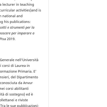
 a lecturer in teaching
urricular activities)and is
n national and
g his publications:
cetti e strumenti per la
noscere per imparare a
 Pisa 2019.
Generale nell’Università
 corsi di Laurea in
 Formazione Primaria. E’
ensieri, del Dipartimento
riconosciuta da Anvur
nei corsi abilitanti
vità di sostegno) ed è
llettanei e riviste
. Tra le sue pubblcazioni: